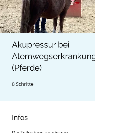
Akupressur bei
Atemwegserkrankungen
(Pferde)
Schritte
8 Schritte
8
Infos
Die Teilnahme an diesem