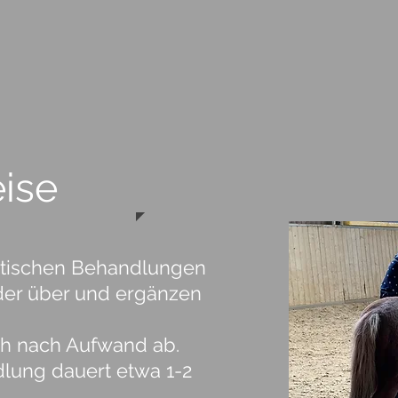
eise
utischen Behandlungen
nder über und ergänzen
ch nach Aufwand ab.
lung dauert etwa 1-2