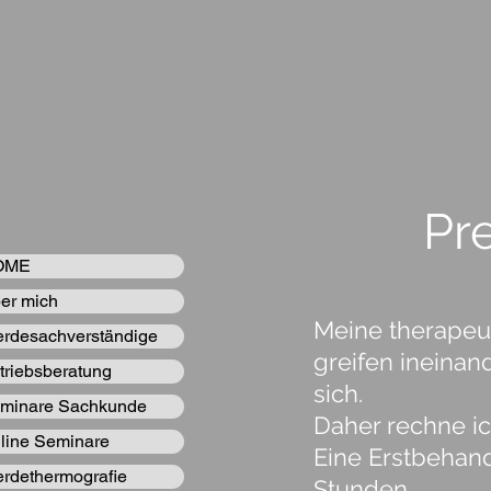
Pr
OME
er mich
Meine therape
erdesachverständige
greifen ineina
triebsberatung
sich.
minare Sachkunde
Daher rechne i
line Seminare
Eine Erstbehand
erdethermografie
Stunden.