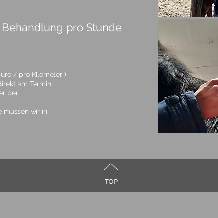
 Behandlung pro Stunde
Euro / pro Kilometer )
irekt am Termin.
er per
 müssen wir in
TOP